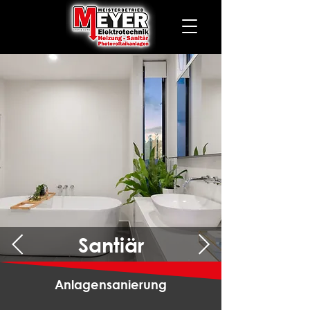
Heizung
Über uns
Santiär
Anlagensanierung